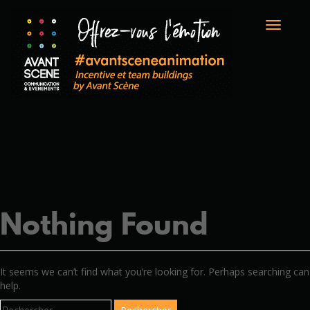
Toggle
naviga
Nothing Found
It seems we can’t find what you’re looking for. Perhaps searching can
help.
Rechercher :