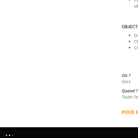
vé
OBJECTI
D
C
Cr
Où ?
Gers
Quand ?
Toute l’
Pour e