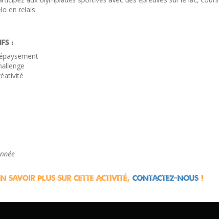
lo en relais
FS :
épaysement
hallenge
éativité
année
n savoir plus sur cette activité,
contactez-nous
!