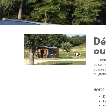
Dé
ou
Au coeur
au sein
possessi
au grand
NOTRE 
Dé
Fa
Pa