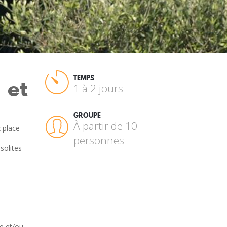
 et
TEMPS
1 à 2 jours
GROUPE
À partir de 10
 place
personnes
solites
e et/ou