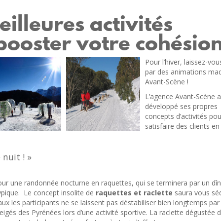
illeures activités
booster votre cohésion
Pour l’hiver, laissez-vou
par des animations mad
Avant-Scène !
L’agence Avant-Scène a
développé ses propres
concepts d’activités pou
satisfaire des clients e
nuit ! »
ur une randonnée nocturne en raquettes, qui se terminera par un dîn
typique. Le concept insolite de
raquettes et raclette
saura vous séd
x les participants ne se laissent pas déstabiliser bien longtemps par
eigés des Pyrénées lors d’une activité sportive. La raclette dégustée 