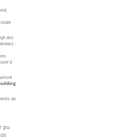
ond,
totale
ept des
teliers :
hon,
 sont à
ourront
uilding
ments de
r pu
ous