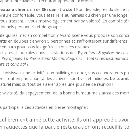
pportant chaleur et réconfort après tant d’efforts.
neaux à chiens
ou de
Ski cani-tracté !
Pour les adeptes du ski de f
ceinture confortable, vous êtes relié au harnais du chien par une longe
 vous tractant, il vous motive également par sa volonté. En complicité 
tionnels personnels et de groupe.
vité qui les met en compétition ? Avant-Scène vous propose son conc
rtis en équipes d’environ 5 personnes et s’affronteront sur différents a
y en aura pour tous les goûts et tous les niveaux !
activités disponibles dans ces stations des Pyrénées :
Bagnères-de-Luc
, Peyragudes, La Pierre Saint Martin, Baqueira… toutes ces destinations
te et convivial !
. En choisissant une activité teambuilding outdoor, vos collaborateurs p
s tout en participant à des activités sportives et ludiques.
Le teamb
aturel mais surtout de s’aérer après une journée de réunion !
convivialité, du dépaysement, de la bonne humeur mais aussi des mo
à participer à ces activités en pleine montagne :
culièrement aimé cette activité. Ils ont apprécié d’avoi
n raquettes que la partie restauration ont recueillis t