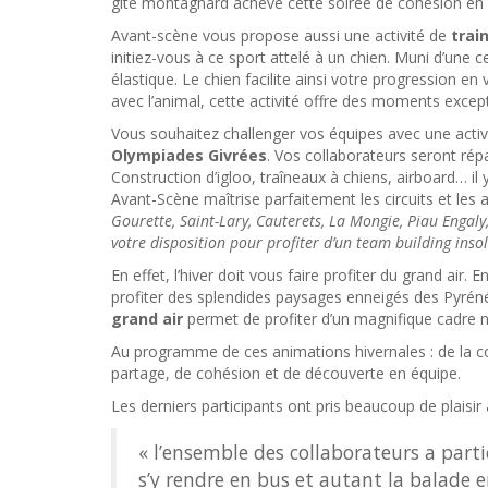
gîte montagnard achève cette soirée de cohésion en a
Avant-scène vous propose aussi une activité de
trai
initiez-vous à ce sport attelé à un chien. Muni d’une 
élastique. Le chien facilite ainsi votre progression en
avec l’animal, cette activité offre des moments excep
Vous souhaitez challenger vos équipes avec une acti
Olympiades Givrées
. Vos collaborateurs seront répa
Construction d’igloo, traîneaux à chiens, airboard… il 
Avant-Scène maîtrise parfaitement les circuits et les 
Gourette,
Saint-Lary, Cauterets, La Mongie, Piau Engaly
votre disposition pour profiter d’un team building insoli
En effet, l’hiver doit vous faire profiter du grand air
profiter des splendides paysages enneigés des Pyrénée
grand air
permet de profiter d’un magnifique cadre n
Au programme de ces animations hivernales : de la 
partage, de cohésion et de découverte en équipe.
Les derniers participants ont pris beaucoup de plaisir 
« l’ensemble des collaborateurs a parti
s’y rendre en bus et autant la balade e