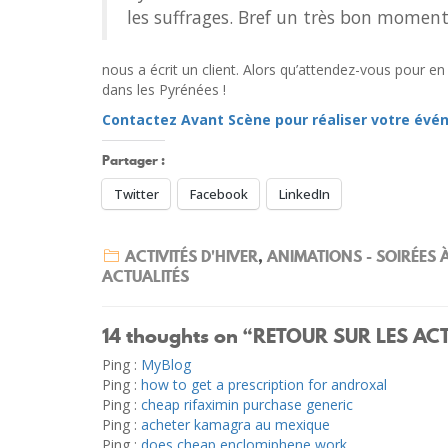
les suffrages. Bref un très bon moment
nous a écrit un client. Alors qu’attendez-vous pour e
dans les Pyrénées !
Contactez Avant Scène pour réaliser votre évé
Partager :
Twitter
Facebook
LinkedIn
ACTIVITÉS D'HIVER
,
ANIMATIONS - SOIRÉES 
ACTUALITÉS
14 thoughts on “
RETOUR SUR LES AC
Ping :
MyBlog
Ping :
how to get a prescription for androxal
Ping :
cheap rifaximin purchase generic
Ping :
acheter kamagra au mexique
Ping :
does cheap enclomiphene work